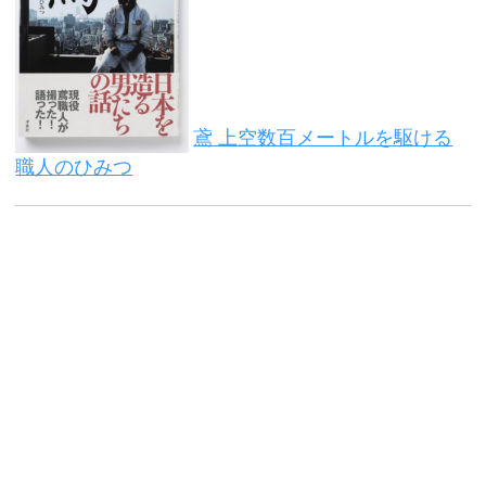
鳶 上空数百メートルを駆ける
職人のひみつ