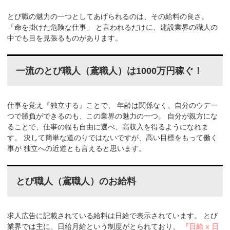
とび職の魅力の一つとしてあげられるのは、その給料の良さ。
「命を掛けた危険な仕事」
と言われるだけに、建設業界の職人の
中でも目を見張るものがあります。
一流のとび職人（鳶職人）は1000万円稼ぐ！
仕事を覚え『独立する』ことで、
年齢は関係なく、自分のウデ一
つで勝負ができるのも、この業界の魅力の一つ。
自分が親方にな
ることで、仕事の幅も自由に選べ、高収入を得るようになれま
す。
決して簡単な道のりではないですが、高い目標をもって働く
事が
独立への近道とも言えると思います。
とび職人（鳶職人）のお給料
求人広告に記載されている給料は日給で表示されています。
とび
業界では主に、日給月給という制度がとられており、
『日給 x 日