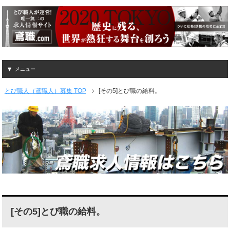
メニュー
とび職人（鳶職人）募集 TOP
[その5]とび職の給料。
[その5]とび職の給料。